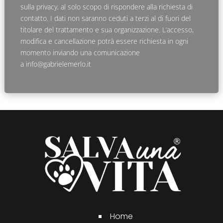
sulla privacy, al solo scopo di rispondere alla richiesta di
contatto. I dati non saranno ceduti a terzi al di fuori del
titolare del trattamento e sua organizzazione. L’accesso,
modifica e cancellazione potrà essere richiesta in ogni
momento inviando una comunicazione
a
info@gabrielemerlo.it
Home