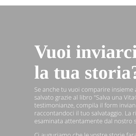
Vuoi inviarc
la tua storia
Se anche tu vuoi comparire insieme a
salvato grazie al libro "Salva una Vita
testimonianze, compila il form invian
raccontandoci il tuo salvataggio. La r
esaminata attentamente dal nostro s
Ci auguriamo che le vostre storie f