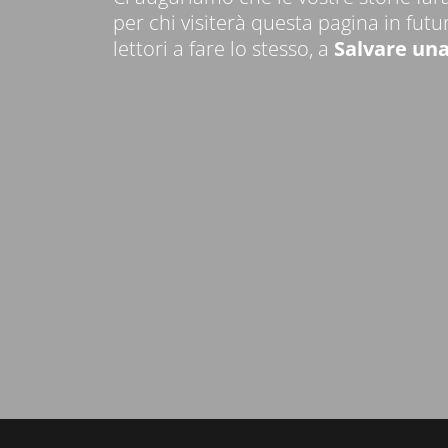
per chi visiterà questa pagina in futur
lettori a fare lo stesso, a
Salvare una