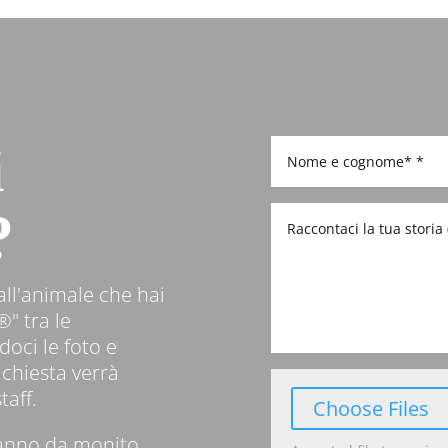
i
?
ll'animale che hai
®" tra le
doci le foto e
ichiesta verrà
taff.
File Input
Choose Files
aranno da monito