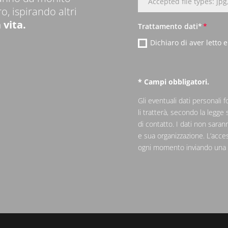
Accepted file types: jpg
o, ispirando altri
 vita.
Trattamento dati*
Dichiaro di aver letto 
* Campi obbligatori.
Gli eventuali dati personali 
li tratterà, secondo la legge 
di contatto. I dati non sarann
e sua organizzazione. L’acce
ogni momento inviando una