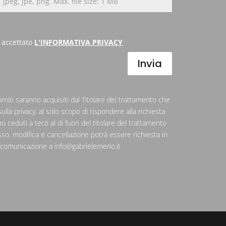
, jpeg, jpe, png. Max. file size: 1 MB
e accettato
L'INFORMATIVA PRIVACY
Invia
forniti saranno acquisiti dal Titolare del trattamento che
sulla privacy, al solo scopo di rispondere alla richiesta
o ceduti a terzi al di fuori del titolare del trattamento
sso, modifica e cancellazione potrà essere richiesta in
 comunicazione a
info@gabrielemerlo.it