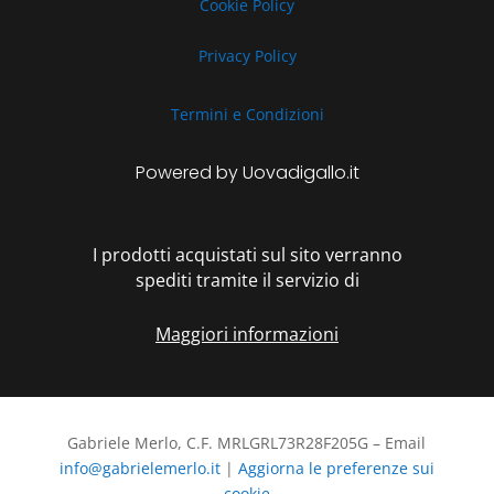
Cookie Policy
Privacy Policy
Termini e Condizioni
Powered by Uovadigallo.it
I prodotti acquistati sul sito verranno
spediti tramite il servizio di
Maggiori informazioni
Gabriele Merlo, C.F. MRLGRL73R28F205G – Email
info@gabrielemerlo.it
|
Aggiorna le preferenze sui
cookie